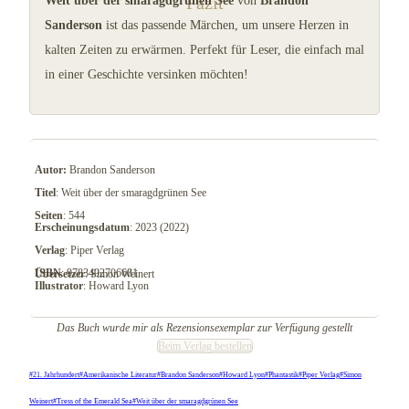
Fazit
Weit über der smaragdgrünen See
von
Brandon
Sanderson
ist das passende Märchen, um unsere Herzen in
kalten Zeiten zu erwärmen. Perfekt für Leser, die einfach mal
in einer Geschichte versinken möchten!
Autor:
Brandon Sanderson
Titel
: Weit über der smaragdgrünen See
Seiten
: 544
Erscheinungsdatum
: 2023 (2022)
Verlag
: Piper Verlag
ISBN
: 9783492706681
Übersetzer
: Simon Weinert
Illustrator
: Howard Lyon
Das Buch wurde mir als Rezensionsexemplar zur Verfügung gestellt
Beim Verlag bestellen
Schlagworte:
#
21. Jahrhundert
#
Amerikanische Literatur
#
Brandon Sanderson
#
Howard Lyon
#
Phantastik
#
Piper Verlag
#
Simon
Weinert
#
Tress of the Emerald Sea
#
Weit über der smaragdgrünen See