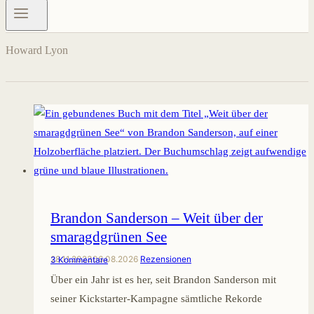
Howard Lyon
Brandon Sanderson – Weit über der
smaragdgrünen See
28.11.2023
06.08.2026
Rezensionen
3 Kommentare
Über ein Jahr ist es her, seit Brandon Sanderson mit
seiner Kickstarter-Kampagne sämtliche Rekorde