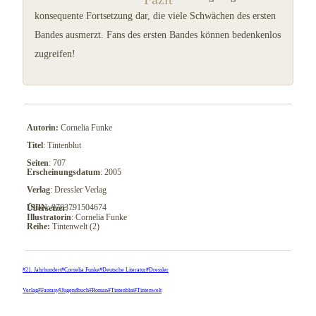
konsequente Fortsetzung dar, die viele Schwächen des ersten
Bandes ausmerzt. Fans des ersten Bandes können bedenkenlos
zugreifen!
Autorin:
Cornelia Funke
Titel
: Tintenblut
Seiten
: 707
Erscheinungsdatum
: 2005
Verlag
: Dressler Verlag
ISBN
: 9783791504674
Übersetzer
: –
Illustratorin
: Cornelia Funke
Reihe:
Tintenwelt (2)
Schlagworte:
#
21. Jahrhundert
#
Cornelia Funke
#
Deutsche Literatur
#
Dressler
Verlag
#
Fantasy
#
Jugendbuch
#
Roman
#
Tintenblut
#
Tintenwelt