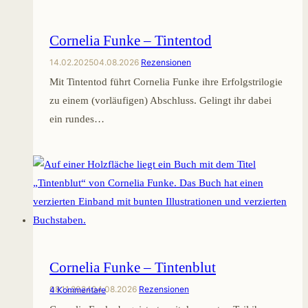
Cornelia Funke – Tintentod
14.02.2025
04.08.2026
Rezensionen
Mit Tintentod führt Cornelia Funke ihre Erfolgstrilogie
zu einem (vorläufigen) Abschluss. Gelingt ihr dabei
ein rundes…
Cornelia Funke – Tintenblut
08.11.2024
04.08.2026
Rezensionen
4 Kommentare