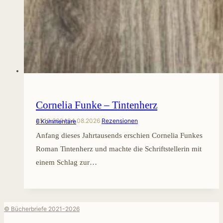
Cornelia Funke – Tintenherz
25.10.2024
04.08.2026
Rezensionen
6 Kommentare
Anfang dieses Jahrtausends erschien Cornelia Funkes
Roman Tintenherz und machte die Schriftstellerin mit
einem Schlag zur…
© Bücherbriefe 2021-2026