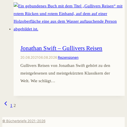
Jonathan Swift – Gullivers Reisen
20.08.2021
06.08.2026
Rezensionen
Gullivers Reisen von Jonathan Swift gehört zu den
meistgelesenen und meistgekürzten Klassikern der
Welt. Wie schlägt…
Seitennavigation
Vorherige
1
2
Seite
© Bücherbriefe 2021-2026