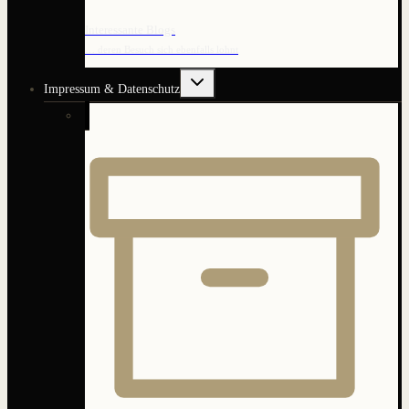
Interessante Blogs
… deren Besuch sich ebenfalls lohnt
Untermenü
Impressum & Datenschutz
umschalten