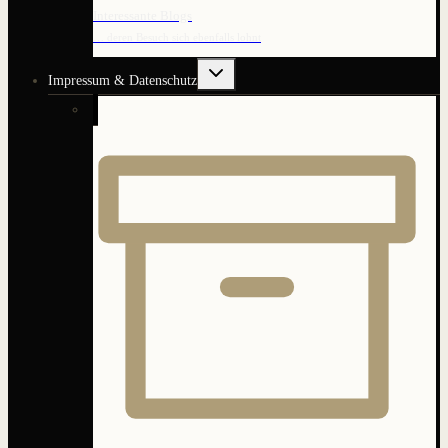
Interessante Blogs
… deren Besuch sich ebenfalls lohnt
Untermenü
Impressum & Datenschutz
umschalten