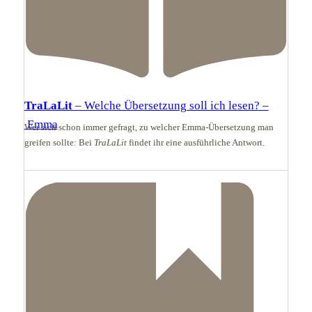
TraLaLit
– Welche Übersetzung soll ich lesen? –
Emma
Wer sich schon immer gefragt, zu welcher Emma-Übersetzung man
greifen sollte: Bei
TraLaLit
findet ihr eine ausführliche Antwort.