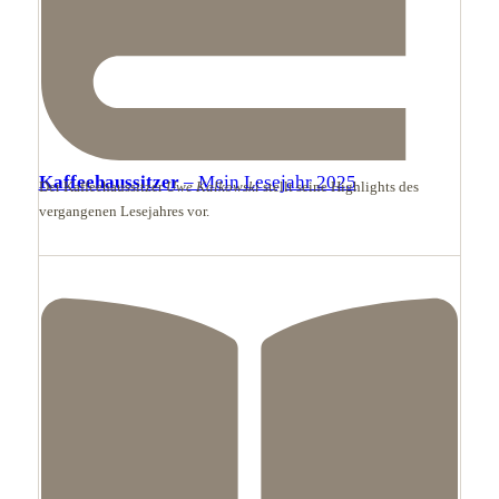
Kaffeehaussitzer
– Mein Lesejahr 2025
Der Kaffeehaussitzer
Uwe Kalkowski
stellt seine Highlights des
vergangenen Lesejahres vor.