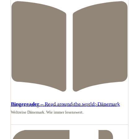
Bingereader
– Read around the world: Dänemark
Sabine
von
Bingereader
besucht im Rahmen ihrer literarischen
Weltreise Dänemark. Wie immer lesenswert.