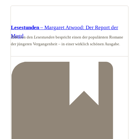
Lesestunden
– Margaret Atwood: Der Report der
Magd
Tobi
von den
Lesestunden
bespricht einen der populärsten Romane
der jüngeren Vergangenheit – in einer wirklich schönen Ausgabe.