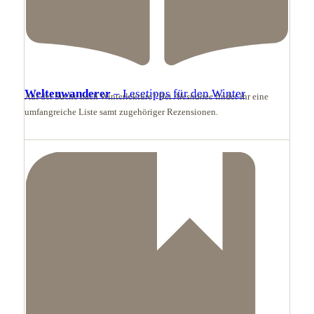
Weltenwanderer
– Lesetipps für den Winter
Auf der Suche nach Winterlektüre? Bei
Aleshanee
findet ihr eine
umfangreiche Liste samt zugehöriger Rezensionen.