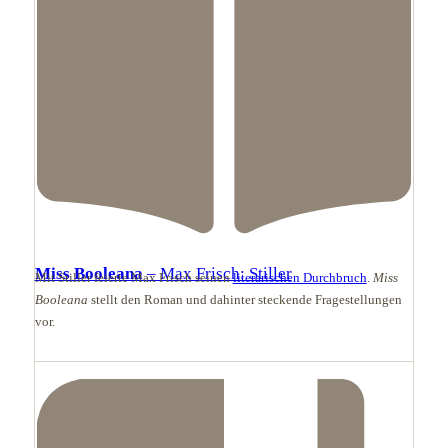
Miss Booleana
– Max Frisch: Stiller
Mit Stiller feierte Max Frisch seinen
literarischen Durchbruch
.
Miss
Booleana
stellt den Roman und dahinter steckende Fragestellungen
vor.