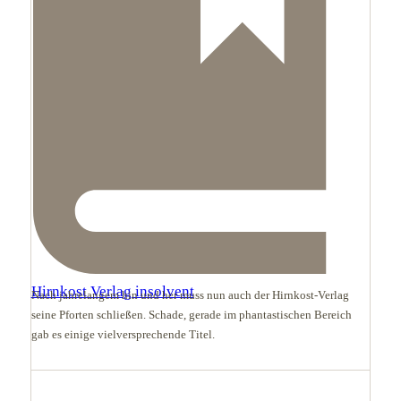
Hirnkost Verlag insolvent
Nach jahrelangem hin und her muss nun auch der Hirnkost-Verlag
seine Pforten schließen. Schade, gerade im phantastischen Bereich
gab es einige vielversprechende Titel.