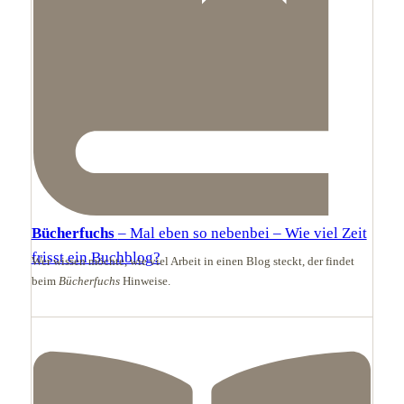
Bücherfuchs
– Mal eben so nebenbei – Wie viel Zeit
frisst ein Buchblog?
Wer wissen möchte, wie viel Arbeit in einen Blog steckt, der findet
beim
Bücherfuchs
Hinweise.