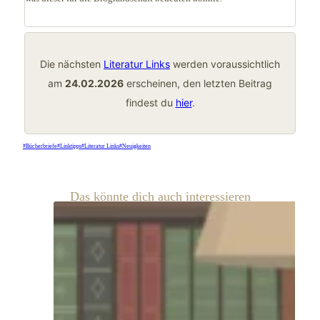
Die nächsten
Literatur Links
werden voraussichtlich
am
24.02.2026
erscheinen, den letzten Beitrag
findest du
hier
.
Schlagworte:
#
Bücherbriefe
#
Linktipps
#
Literatur Links
#
Neuigkeiten
Das könnte dich auch interessieren