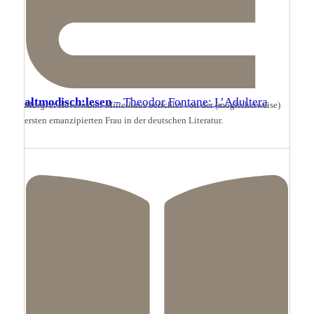
altmodisch:lesen
– Theodor Fontane: L’Adultera
Margret Hövermann-Mittelhaus
berichtet von der (möglicherweise)
ersten emanzipierten Frau in der deutschen Literatur.