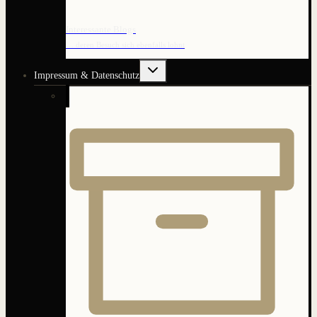
Interessante Blogs
… deren Besuch sich ebenfalls lohnt
Untermenü
Impressum & Datenschutz
umschalten