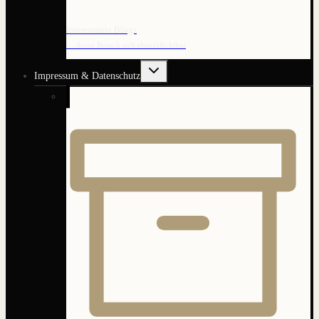
Interessante Blogs
… deren Besuch sich ebenfalls lohnt
Untermenü
Impressum & Datenschutz
umschalten