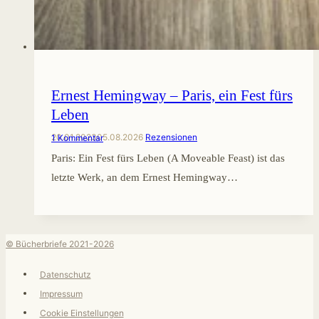
Ernest Hemingway – Paris, ein Fest fürs
Leben
20.01.2023
05.08.2026
Rezensionen
1 Kommentar
Paris: Ein Fest fürs Leben (A Moveable Feast) ist das
letzte Werk, an dem Ernest Hemingway…
© Bücherbriefe 2021-2026
Datenschutz
Impressum
Cookie Einstellungen