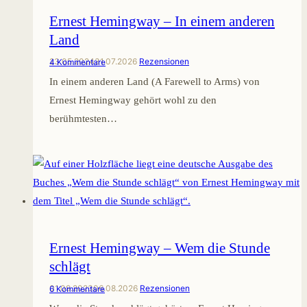
Ernest Hemingway – In einem anderen
Land
23.05.2024
31.07.2026
Rezensionen
4 Kommentare
In einem anderen Land (A Farewell to Arms) von
Ernest Hemingway gehört wohl zu den
berühmtesten…
Ernest Hemingway – Wem die Stunde
schlägt
01.09.2023
06.08.2026
Rezensionen
6 Kommentare