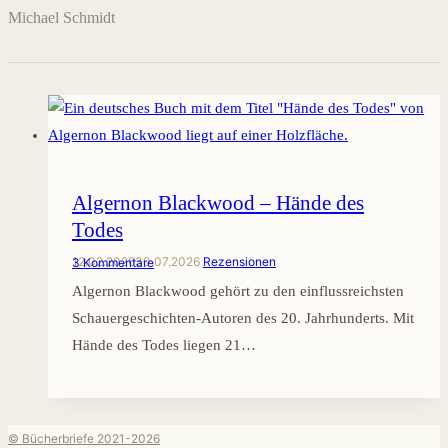
Michael Schmidt
Algernon Blackwood – Hände des
Todes
12.02.2026
30.07.2026
Rezensionen
3 Kommentare
Algernon Blackwood gehört zu den einflussreichsten
Schauergeschichten-Autoren des 20. Jahrhunderts. Mit
Hände des Todes liegen 21…
© Bücherbriefe 2021-2026