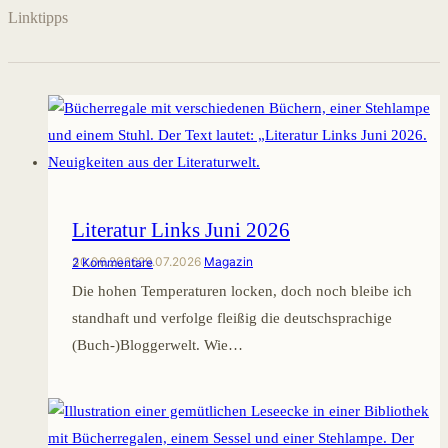
Linktipps
Literatur Links Juni 2026
30.06.2026
29.07.2026
Magazin
2 Kommentare
Die hohen Temperaturen locken, doch noch bleibe ich
standhaft und verfolge fleißig die deutschsprachige
(Buch‑)Bloggerwelt. Wie…