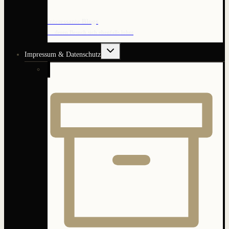
Interessante Blogs
… deren Besuch sich ebenfalls lohnt
Untermenü
Impressum & Datenschutz
umschalten