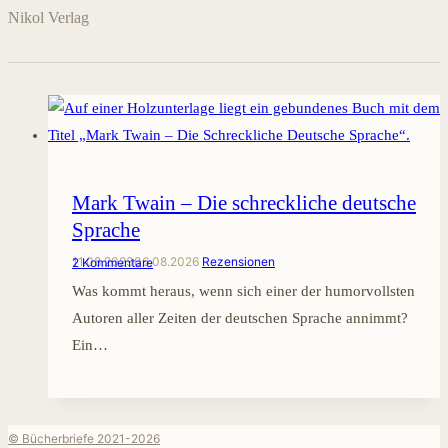
Nikol Verlag
Mark Twain – Die schreckliche deutsche
Sprache
11.08.2023
06.08.2026
Rezensionen
2 Kommentare
Was kommt heraus, wenn sich einer der humorvollsten
Autoren aller Zeiten der deutschen Sprache annimmt?
Ein…
© Bücherbriefe 2021-2026