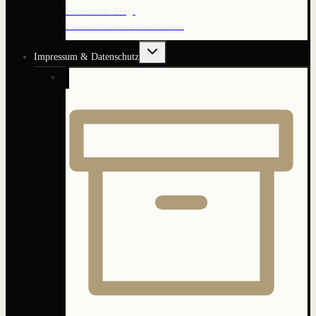
Interessante Blogs
… deren Besuch sich ebenfalls lohnt
Untermenü
Impressum & Datenschutz
umschalten