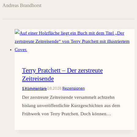
Andreas Brandhorst
Terry Pratchett – Der zerstreute
Zeitreisende
22.08.2022
05.08.2026
Rezensionen
5 Kommentare
Der zerstreute Zeitreisende versammelt achtzehn
bislang unveröffentlichte Kurzgeschichten aus dem
Frühwerk von Terry Pratchett. Doch können…