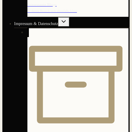
Interessante Blogs
… deren Besuch sich ebenfalls lohnt
Untermenü
Impressum & Datenschutz
umschalten