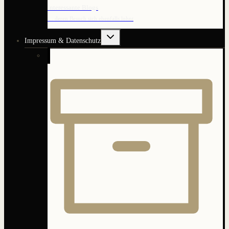
Interessante Blogs
… deren Besuch sich ebenfalls lohnt
Untermenü
Impressum & Datenschutz
umschalten