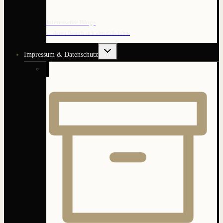
Interessante Blogs
… deren Besuch sich ebenfalls lohnt
Untermenü
Impressum & Datenschutz
umschalten