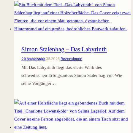
Simon Stalenhag – Das Labyrinth
06.01.2023
06.08.2026
Rezensionen
2 Kommentare
Mit Das Labyrinth liegt das vierte Werk des
schwedischen Erfolgsautors Simon Stalenhag vor. Wie
seine Vorgänger…